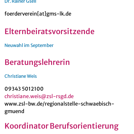
Dr. Rainer Gsell
foerderverein[at]gms-lk.de
Elternbeiratsvorsitzende
Neuwahl im September
Beratungslehrerin
Christiane Weis
09343 5012100
christiane.weis@zsl-rsgd.de
www.zsl-bw.de/regionalstelle-schwaebisch-
gmuend
Koordinator Berufsorientierung